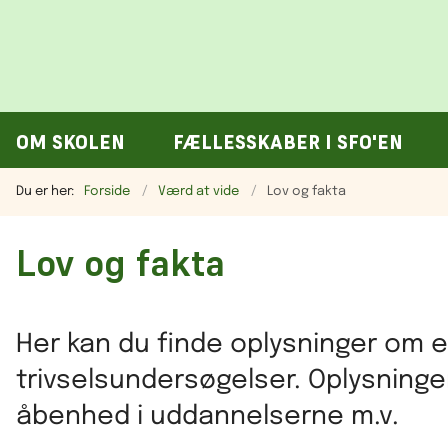
OM SKOLEN
FÆLLESSKABER I SFO'EN
Du er her:
Forside
Værd at vide
Lov og fakta
Lov og fakta
Her kan du finde oplysninger om 
trivselsundersøgelser. Oplysning
åbenhed i uddannelserne m.v.